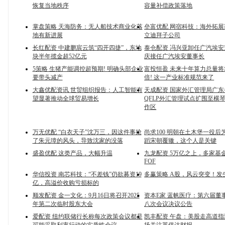
恢复当地秩序
容量补偿政策落地
掌盘策略 天海防务：无人船技术商业化落
垒富优配 网宿科技：海外拓展
地有新进展
立迪拜子公司
长红配资 中建鹏宸云筑“四开四捷”，东地
泰仓配资 冯兴亚卸任广汽埃安
块半年揽金超52亿元
庆接任广汽埃安董事长
5策略 生猪产能调控超预期! 明确头部企业
富投恒盈 未来十年算力总量将
要带头减产
倍! 这一产业标准规范来了
大鑫优配资讯 世贸组织报告：人工智能有
天成配资 国家外汇管理局广
望显著推动全球贸易增长
QFLP外汇管理试点扩围至横
作区
万无优配 “白衣天子”沈万三，因这件事抢
尚求100 明朝在土木堡一役后
了朱元璋的风头，导致沈家的没落
蹈宋朝覆辙，这个人是关键
盛盈优配 这类产品，大幅升温
九龙配资 5万亿之上，多家基金
FOF
华信投资 南芯科技：“不差钱”仍欲募资19
多赢策略 A股，风云突变！发
亿，高溢价收购亏损标的
顺发配资 金一文化：9月16日将召开2025
资本E家 蓝帆医疗：第六届董
年第二次临时股东大会
八次会议决议公告
爱配资 纽约联储行长称每次政策会议都是
凯丰配资 午盘：美股走高道指涨