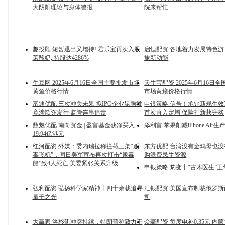
大阴阳理论与身体警报
院来帮忙
趣投顾 短暂退出又增持! 君乐宝再次入股
启恒配资 各地着力发展特色游
茉酸奶, 持股达4286%
旅新动能
牛豆网 2025年6月16日全国主要批发市场
天牛宝配资 2025年6月16日
黄鱼价格行情
市场黄鳝价格行情
富通优配 三次冲关未果 拟IPO企业昆腾微
申银策略 信号！承销新规生
竟涉欺诈发行 监管连串追责
首次直入定增 保险打新获升格
数魅优配 南向资金 | 盈富基金获净买入
添利富 苹果削减iPhone Air生
19.94亿港元
红河配资 外媒：委内瑞拉称拦截三架“贩
东方优配 台湾没有金鸡母也没
毒飞机”，同日美军宣布再次打击“贩毒
购浪费民生资源
船”致4人死亡 美委紧张关系升级
申银策略 豹变丨“古木医生”正
弘利配资 弘扬科学家精神丨四十余载追寻
汇银配资 美国宣布制裁俄罗
量子之光
司
大赢家 洛杉矶冲突持续，特朗普称致力于
众豪配资 每度电补0.35元 内