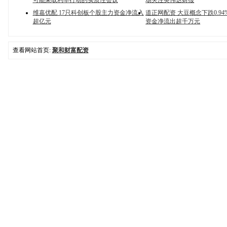
可能采取利率行动的实质性会议
场关注英伟达财报
维嘉优配 17只科创板个股主力资金净流入
道正网配资 大豆概念下跌0.94
超亿元
资金净流出超千万元
查看网站首页:
聚和财富配资