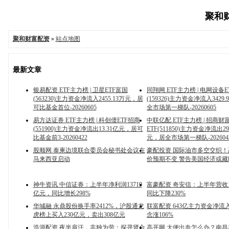
聚和财
聚和财富配资
»
站点地图
最新文章
银易配资 ETF主力榜 | 卫星ETF富国
同翔网 ETF主力榜 | 电网设备
(563230)主力资金净流入2455.13万元，居
(159326)主力资金净流入3429
可比基金首位-20260605
全市场第一梯队-20260605
易方达证券 ETF主力榜 | 科创债ETF招商
中联亿配 ETF主力榜 | 招商财
(551900)主力资金净流出13.31亿元，居可
ETF(511850)主力资金净流出29
比基金前3-20260422
元，居全市场第一梯队-202604
股顺网 泰柬边境联合委员会秘书处会议在
豪配投资 国际油市多空交织
马来西亚启动
价预期不变 警告美国经济或藏
神牛资讯 中信证券：上半年净利润13719
富豪配资 奇安信：上半年营收1
亿元，同比增长298%
同比下降230%
华城融 永鼎股份换手率2412%，沪股通龙
联富配资 643亿主力资金净流
虎榜上买入230亿元，卖出308亿元
念涨106%
浩源配资 夜半肩汗，非独为劳：探寻肾合
高开网 大便出血怎么办？南